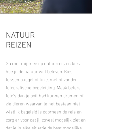
NATUUR
REIZEN
Ga met mij mee op natuurreis en kies
hoe jij de natuur wilt beleven. Kies
tussen budget of luxe, met of zonder
fotografische begeleiding. Maak betere
foto's dan je ooit had kunnen dromen of
zie dieren waarvan je het bestaan niet
wist! Ik begeleid je doorheen de reis en
zorg er voor dat jij zoveel mogelijk ziet en
dat je in elke situatie de best mogelijke