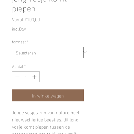
piepen
Verkoopprijs
Vanaf
€100,00
incl.Btw
formaat
*
Aantal
*
In winkelwagen
Jonge vosjes zijn van nature heel
nieuwschierige beestjes, dit jong
vosje komt piepen tussen de
grassprieten om te kijken wat ik